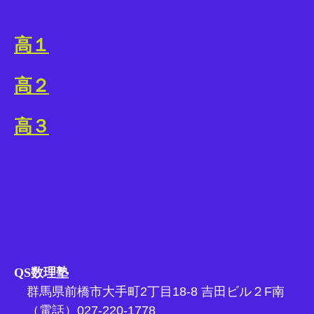
高１
高２
高３
QS数理塾
群馬県前橋市大手町2丁目18-8 吉田ビル２F南
（電話）027-220-1778