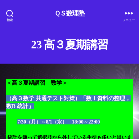
ＱＳ数理塾
検索
メニュー
23 高３夏期講習
＜高３夏期講習 数学＞
（高３数学 共通テスト対策）「数Ⅰ資料の整理，
数B 統計」
7/30（月）～8/1（水） 18:00～22:00
統計を嫌って選択肢から外している生徒も多いと思いま