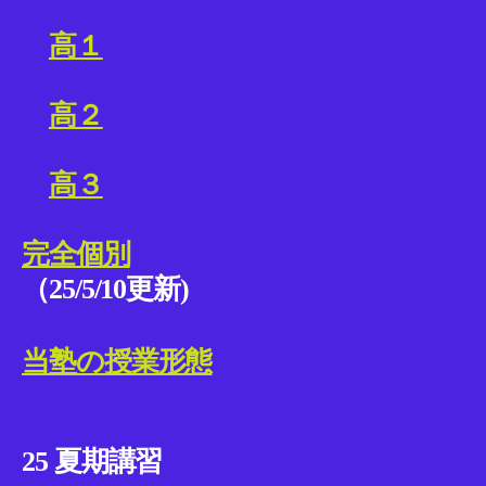
高１
高２
高３
完全個別
（25/5/10更新)
当塾の授業形態
25 夏期講習